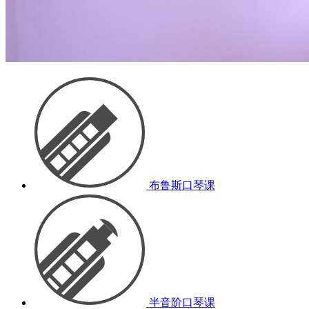
布鲁斯口琴课
半音阶口琴课