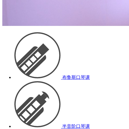
布鲁斯口琴课
半音阶口琴课