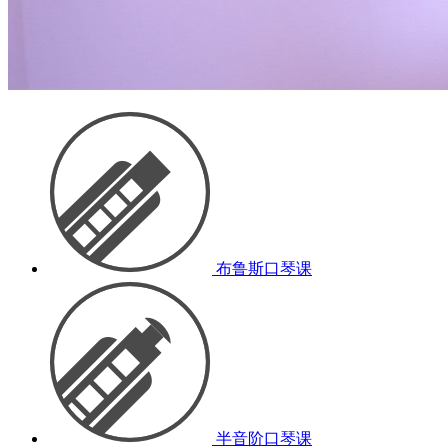
布鲁斯口琴课
半音阶口琴课