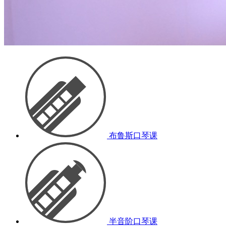
布鲁斯口琴课
半音阶口琴课